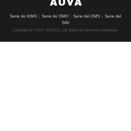
Serie de KIMO
|
Serie de OMO
|
Serie del OMS
|
Serie del
SAV
Copyright el © 2017 AUVA Co., Ltd, todos los derechos reservados