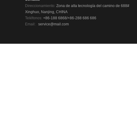
Direccionamiento:
Zona de alta tecnología del camino de 688#
Xinghuo, Nanjing, CHINA
Teléfonos:
+86-188 6868/+86-288 686 686
Email:
service@mail.com